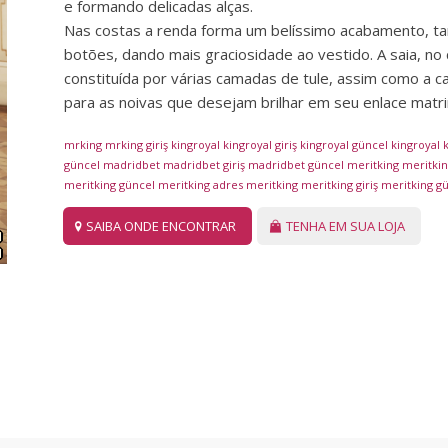
e formando delicadas alças.
Nas costas a renda forma um belíssimo acabamento, tam
botões, dando mais graciosidade ao vestido. A saia, no c
constituída por várias camadas de tule, assim como a cau
para as noivas que desejam brilhar em seu enlace matri
mrking
mrking giriş
kingroyal
kingroyal giriş
kingroyal güncel
kingroyal
k
güncel
madridbet
madridbet giriş
madridbet güncel
meritking
meritking
meritking güncel
meritking adres
meritking
meritking giriş
meritking g
SAIBA ONDE ENCONTRAR
TENHA EM SUA LOJA