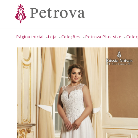
Página inicial
Loja
Coleções
Petrova Plus size
Coleç