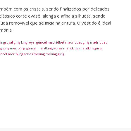
bém com os cristais, sendo finalizados por delicados
lássico corte evasê, alonga e afina a silhueta, sendo
da removível que se inicia na cintura. O vestido é ideal
monial.
ingroyal giriş
kingroyal güncel
madridbet
madridbet giriş
madridbet
 giriş
meritking güncel
meritking adres
meritking
meritking giriş
üncel
meritking adres
mrking
mrking giriş