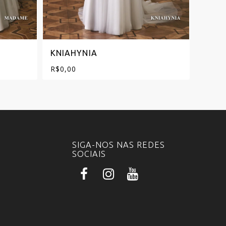
KNIAHYNIA
INFA
R$
0,00
R$
0,0
SIGA-NOS NAS REDES
SOCIAIS