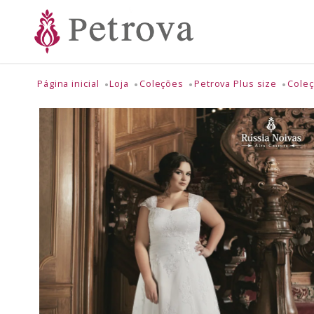
Página inicial
Loja
Coleções
Petrova Plus size
Coleç