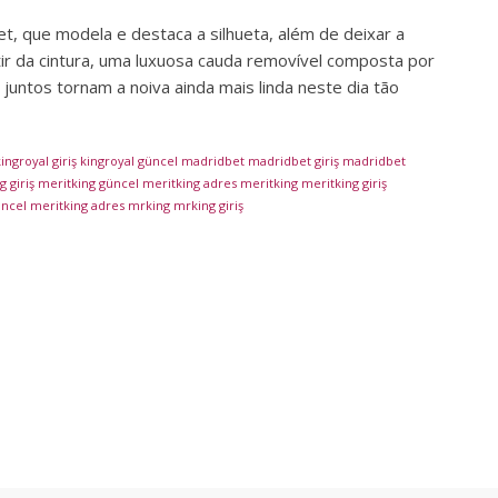
t, que modela e destaca a silhueta, além de deixar a
ir da cintura, uma luxuosa cauda removível composta por
juntos tornam a noiva ainda mais linda neste dia tão
ingroyal giriş
kingroyal güncel
madridbet
madridbet giriş
madridbet
 giriş
meritking güncel
meritking adres
meritking
meritking giriş
üncel
meritking adres
mrking
mrking giriş