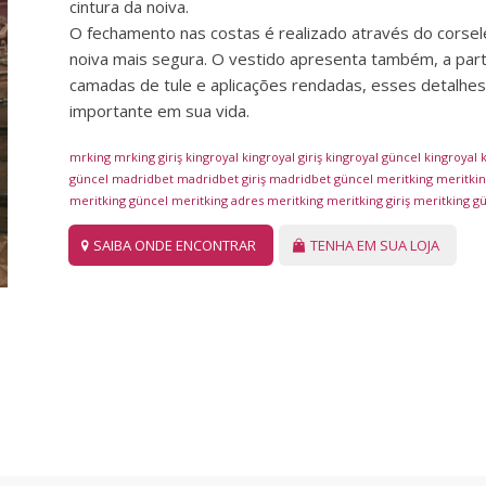
cintura da noiva.
O fechamento nas costas é realizado através do corsele
noiva mais segura. O vestido apresenta também, a part
camadas de tule e aplicações rendadas, esses detalhes 
importante em sua vida.
mrking
mrking giriş
kingroyal
kingroyal giriş
kingroyal güncel
kingroyal
k
güncel
madridbet
madridbet giriş
madridbet güncel
meritking
meritking
meritking güncel
meritking adres
meritking
meritking giriş
meritking g
SAIBA ONDE ENCONTRAR
TENHA EM SUA LOJA