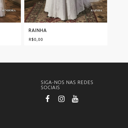
RAINHA
PRIN
R$
0,00
R$
0,0
SIGA-NOS NAS REDES
SOCIAIS