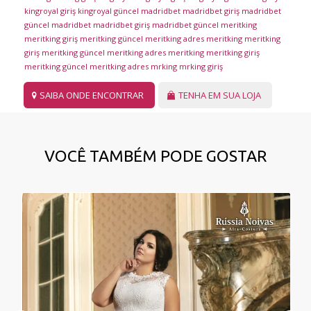
kingroyal giriş
kingroyal güncel
madridbet
madridbet giriş
madridbet
güncel
madridbet
madridbet giriş
madridbet güncel
meritking
meritking giriş
meritking güncel
meritking adres
meritking
meritking
giriş
meritking güncel
meritking adres
meritking
meritking giriş
meritking güncel
meritking adres
mrking
mrking giriş
SAIBA ONDE ENCONTRAR
TENHA EM SUA LOJA
VOCÊ TAMBÉM PODE GOSTAR