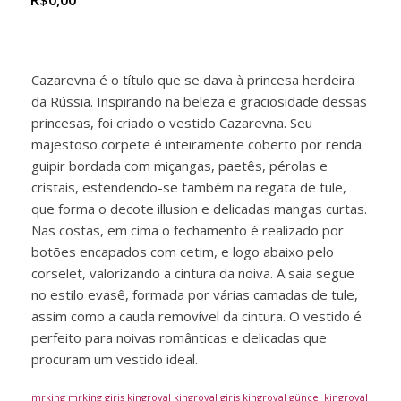
R$
0,00
Cazarevna é o título que se dava à princesa herdeira
da Rússia. Inspirando na beleza e graciosidade dessas
princesas, foi criado o vestido Cazarevna. Seu
majestoso corpete é inteiramente coberto por renda
guipir bordada com miçangas, paetês, pérolas e
cristais, estendendo-se também na regata de tule,
que forma o decote illusion e delicadas mangas curtas.
Nas costas, em cima o fechamento é realizado por
botões encapados com cetim, e logo abaixo pelo
corselet, valorizando a cintura da noiva. A saia segue
no estilo evasê, formada por várias camadas de tule,
assim como a cauda removível da cintura. O vestido é
perfeito para noivas românticas e delicadas que
procuram um vestido ideal.
mrking
mrking giriş
kingroyal
kingroyal giriş
kingroyal güncel
kingroyal