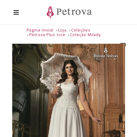
Página inicial
Loja
Coleções
Petrova Plus size
Coleção Milady