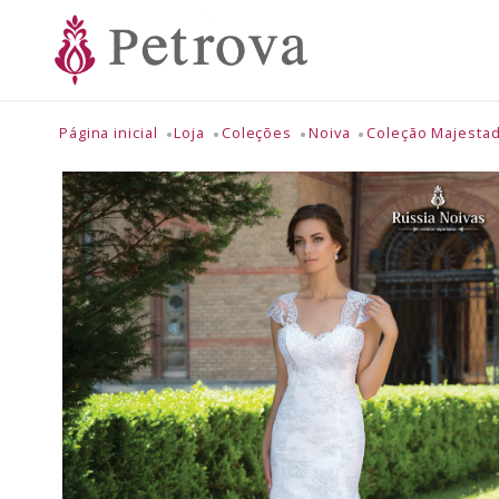
Página inicial
Loja
Coleções
Noiva
Coleção Majesta