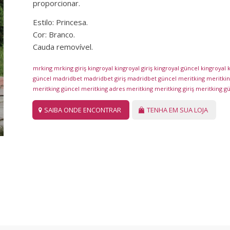
proporcionar.
Estilo: Princesa.
Cor: Branco.
Cauda removível.
mrking
mrking giriş
kingroyal
kingroyal giriş
kingroyal güncel
kingroyal
k
güncel
madridbet
madridbet giriş
madridbet güncel
meritking
meritking
meritking güncel
meritking adres
meritking
meritking giriş
meritking g
SAIBA ONDE ENCONTRAR
TENHA EM SUA LOJA