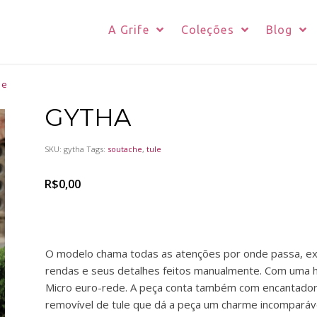
A Grife
Coleções
Blog
de
GYTHA
SKU:
gytha
Tags:
soutache
,
tule
R$
0,00
O modelo chama todas as atenções por onde passa, ex
rendas e seus detalhes feitos manualmente. Com uma h
Micro euro-rede. A peça conta também com encantador
removível de tule que dá a peça um charme incomparáv