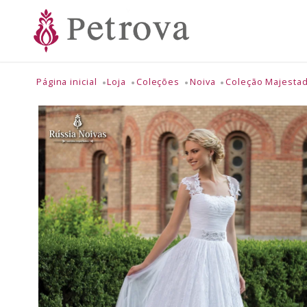
Página inicial
Loja
Coleções
Noiva
Coleção Majesta