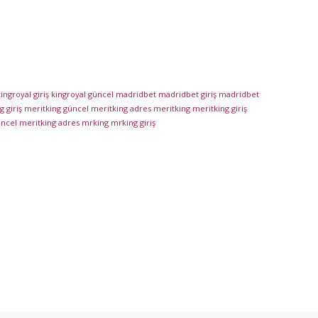
ingroyal giriş
kingroyal güncel
madridbet
madridbet giriş
madridbet
 giriş
meritking güncel
meritking adres
meritking
meritking giriş
üncel
meritking adres
mrking
mrking giriş