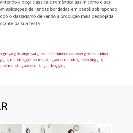
mantendo a peça clássica e romântica assim como o seu
 com aplicações de rendas bordadas em paetê sobrepondo
 todo o classicismo deixando a produção mais despojada
estante da sua festa.
ingroyal giriş
kingroyal güncel
madridbet
madridbet giriş
madridbet
 giriş
meritking güncel
meritking adres
meritking
meritking giriş
üncel
meritking adres
mrking
mrking giriş
AR