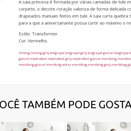
A saia princesa é formada por várias camadas de tule 
corpete, o decote coração valoriza de forma delicada
drapeados manuais feitos em tule. A saia curta quebra
para a que a aniversariante possa curtir ao máximo o r
Estilo: Transformer.
Cor: Vermelho.
mrking
mrking giriş
kingroyal
kingroyal giriş
kingroyal güncel
kingroyal
k
güncel
madridbet
madridbet giriş
madridbet güncel
meritking
meritking
meritking güncel
meritking adres
meritking
meritking giriş
meritking g
OCÊ TAMBÉM PODE GOST