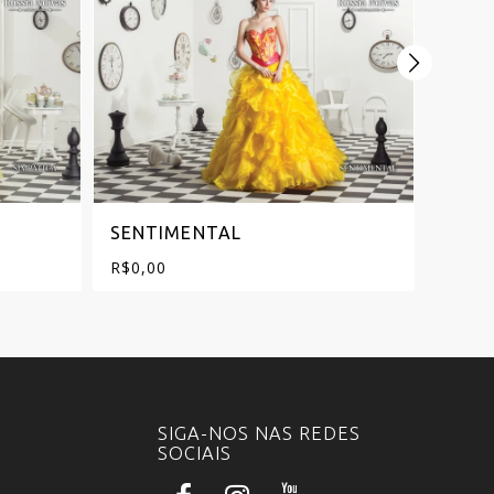
SENTIMENTAL
ROM
R$
0,00
R$
0,0
SIGA-NOS NAS REDES
SOCIAIS