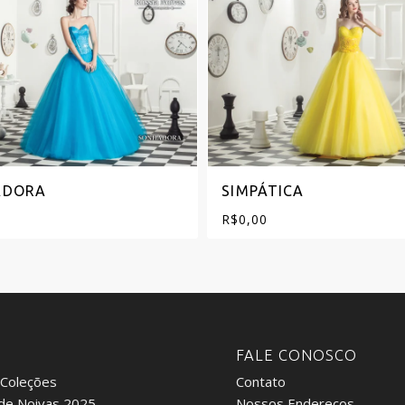
ADORA
SIMPÁTICA
R$
0,00
:
FALE CONOSCO
 Coleções
Contato
de Noivas 2025
Nossos Endereços