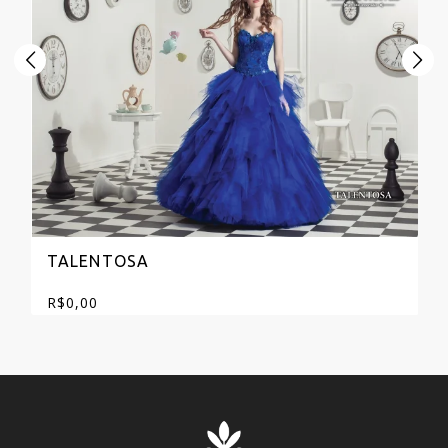
TALENTOSA
R$
0,00