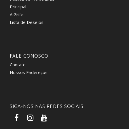
Principal
A Grife
Lista de Desejos
FALE CONOSCO
Contato
Nossos Endereços
SIGA-NOS NAS REDES SOCIAIS