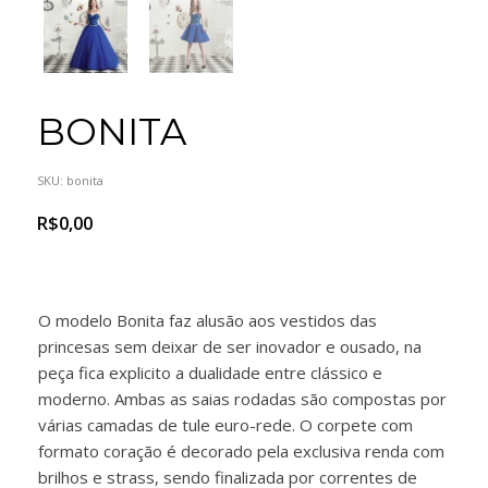
BONITA
SKU:
bonita
R$
0,00
O modelo Bonita faz alusão aos vestidos das
princesas sem deixar de ser inovador e ousado, na
peça fica explicito a dualidade entre clássico e
moderno. Ambas as saias rodadas são compostas por
várias camadas de tule euro-rede. O corpete com
formato coração é decorado pela exclusiva renda com
brilhos e strass, sendo finalizada por correntes de