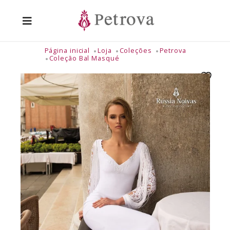
Página inicial
Loja
Coleções
Petrova
Coleção Bal Masqué