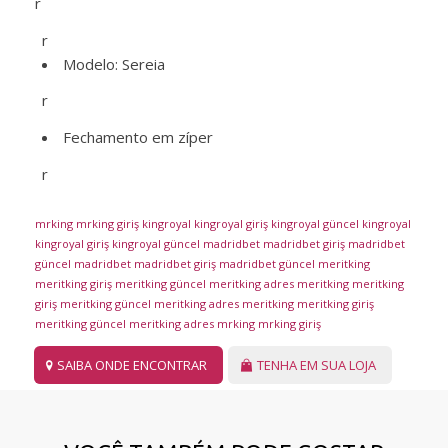
r
r
Modelo: Sereia
r
Fechamento em zíper
r
mrking
mrking giriş
kingroyal
kingroyal giriş
kingroyal güncel
kingroyal
kingroyal giriş
kingroyal güncel
madridbet
madridbet giriş
madridbet
güncel
madridbet
madridbet giriş
madridbet güncel
meritking
meritking giriş
meritking güncel
meritking adres
meritking
meritking
giriş
meritking güncel
meritking adres
meritking
meritking giriş
meritking güncel
meritking adres
mrking
mrking giriş
SAIBA ONDE ENCONTRAR
TENHA EM SUA LOJA