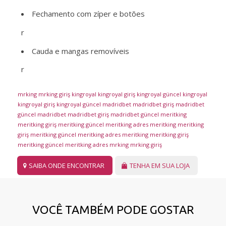
Fechamento com zíper e botões
r
Cauda e mangas removíveis
r
mrking
mrking giriş
kingroyal
kingroyal giriş
kingroyal güncel
kingroyal
kingroyal giriş
kingroyal güncel
madridbet
madridbet giriş
madridbet
güncel
madridbet
madridbet giriş
madridbet güncel
meritking
meritking giriş
meritking güncel
meritking adres
meritking
meritking
giriş
meritking güncel
meritking adres
meritking
meritking giriş
meritking güncel
meritking adres
mrking
mrking giriş
SAIBA ONDE ENCONTRAR
TENHA EM SUA LOJA
VOCÊ TAMBÉM PODE GOSTAR