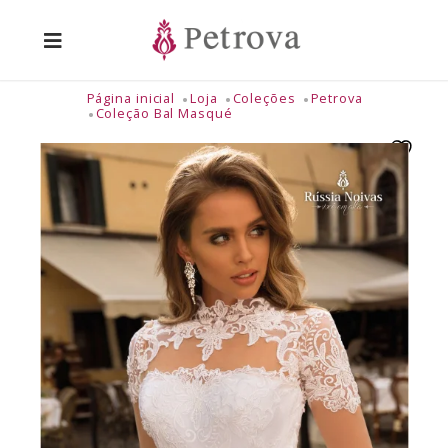
Página inicial
Loja
Coleções
Petrova
Coleção Bal Masqué