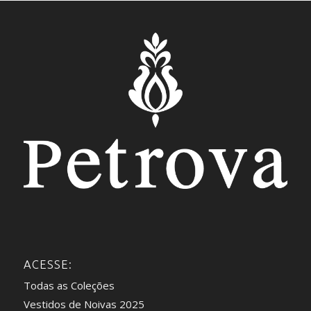
ACESSE:
Todas as Coleções
Vestidos de Noivas 2025