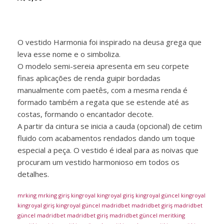
O vestido Harmonia foi inspirado na deusa grega que
leva esse nome e o simboliza.
O modelo semi-sereia apresenta em seu corpete
finas aplicações de renda guipir bordadas
manualmente com paetês, com a mesma renda é
formado também a regata que se estende até as
costas, formando o encantador decote.
A partir da cintura se inicia a cauda (opcional) de cetim
fluido com acabamentos rendados dando um toque
especial a peça. O vestido é ideal para as noivas que
procuram um vestido harmonioso em todos os
detalhes.
mrking
mrking giriş
kingroyal
kingroyal giriş
kingroyal güncel
kingroyal
kingroyal giriş
kingroyal güncel
madridbet
madridbet giriş
madridbet
güncel
madridbet
madridbet giriş
madridbet güncel
meritking