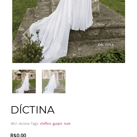
DÍCTINA
SKU:
dictina
Tags:
chiffon
,
guipir
,
tule
R$
0,00