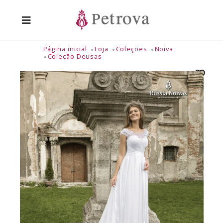
Página inicial
Loja
Coleções
Noiva
Coleção Deusas