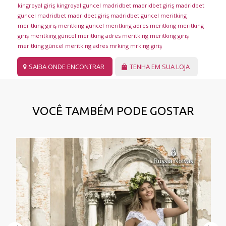
kingroyal giriş
kingroyal güncel
madridbet
madridbet giriş
madridbet
güncel
madridbet
madridbet giriş
madridbet güncel
meritking
meritking giriş
meritking güncel
meritking adres
meritking
meritking
giriş
meritking güncel
meritking adres
meritking
meritking giriş
meritking güncel
meritking adres
mrking
mrking giriş
SAIBA ONDE ENCONTRAR
TENHA EM SUA LOJA
VOCÊ TAMBÉM PODE GOSTAR