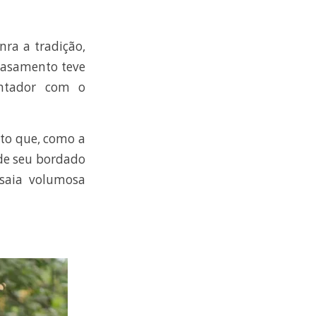
nra a tradição,
 casamento teve
antador com o
eto que, como a
 de seu bordado
 saia volumosa