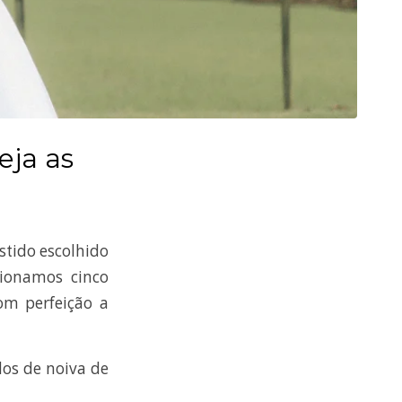
eja as
stido escolhido
ecionamos cinco
om perfeição a
idos de noiva de