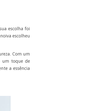
ua escolha foi
 noiva escolheu
tureza. Com um
o um toque de
ente a essência