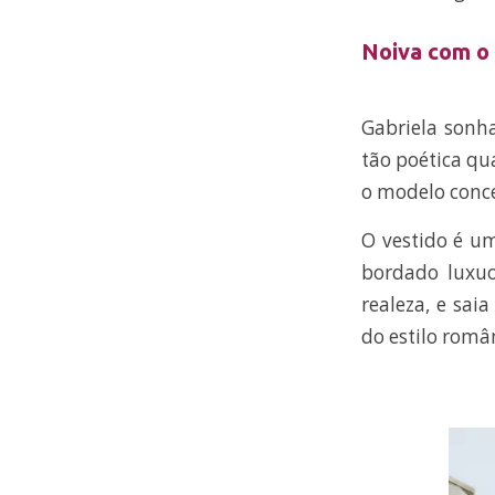
Noiva com o 
Gabriela sonh
tão poética qu
o modelo conce
O vestido é u
bordado luxu
realeza, e sai
do estilo româ