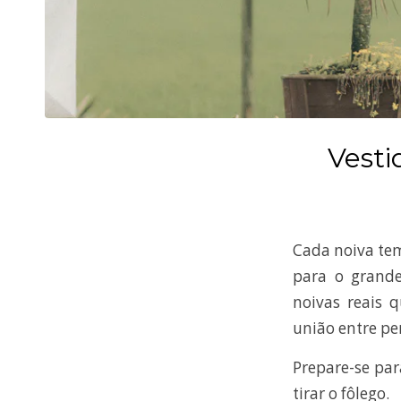
Vesti
Cada noiva tem
para o grande 
noivas reais 
união entre pe
Prepare-se para
tirar o fôlego.