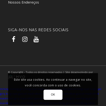
Nossos Endereços
SIGA-NOS NAS REDES SOCIAIS
© Copyright - Todos os direitos reservados | Site desenvolvido por
Este site usa cookies. Ao continuar a navegar no site,
você concorda com o uso de cookies.
mrking
mrking giriş
kingroyal
kingroyal giriş
kingroyal güncel
kingroyal
kingroyal
giriş
kingroyal güncel
madridbet
madridbet giriş
madridbet güncel
madridbet
OK
madridbet giriş
madridbet güncel
meritking
meritking giriş
meritking güncel
meritking adres
meritking
meritking giriş
meritking güncel
meritking adres