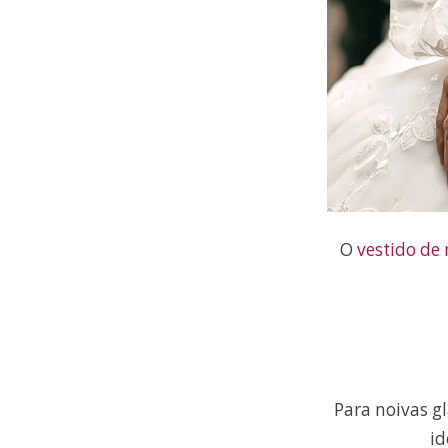
O
vestido de 
Para noivas g
id