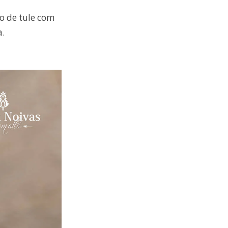
ço de tule com
a.