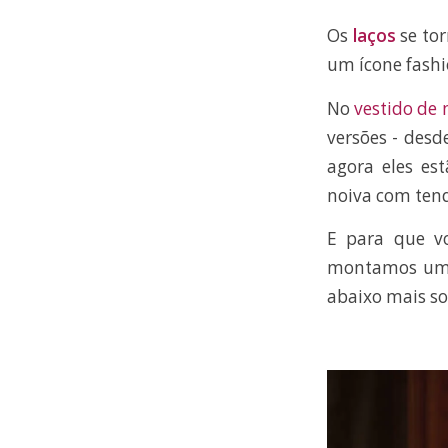
Os
laços
se to
um ícone fash
No
vestido de 
versões - desd
agora eles e
noiva com tend
E para que vo
montamos uma 
abaixo mais so