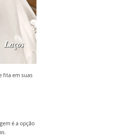
e fita em suas
igem é a opção
as.