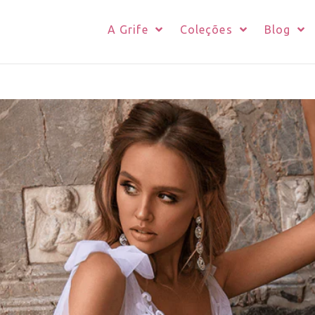
A Grife
Coleções
Blog