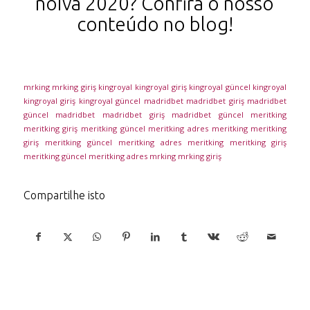
noiva 2020? Confira o nosso
conteúdo no blog!
mrking
mrking giriş
kingroyal
kingroyal giriş
kingroyal güncel
kingroyal
kingroyal giriş
kingroyal güncel
madridbet
madridbet giriş
madridbet
güncel
madridbet
madridbet giriş
madridbet güncel
meritking
meritking giriş
meritking güncel
meritking adres
meritking
meritking
giriş
meritking güncel
meritking adres
meritking
meritking giriş
meritking güncel
meritking adres
mrking
mrking giriş
Compartilhe isto