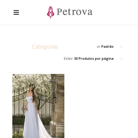
Categorias
Ordenar por
Padrão
Exibir
30 Produtos por página
(671)
COLEÇÕES
(0)
VESTIDOS DE DAMA
(0)
VESTIDOS DE DEBUTANTE