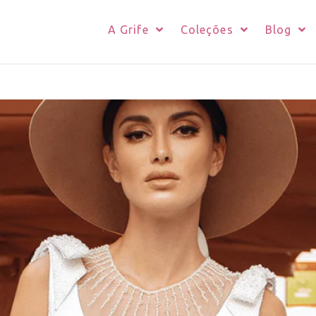
A Grife
Coleções
Blog