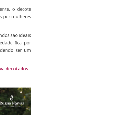
ente, o decote
as por mulheres
ndos são ideais
edade fica por
odendo ser um
iva decotados
: