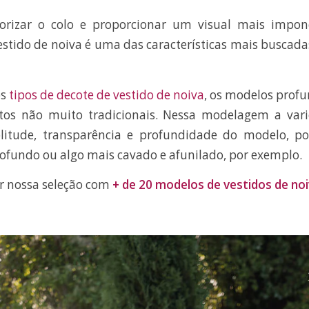
lorizar o colo e proporcionar um visual mais impon
stido de noiva é uma das características mais buscad
os
tipos de decote de vestido de noiva
, os modelos profu
os não muito tradicionais. Nessa modelagem a vari
litude, transparência e profundidade do modelo, p
ofundo ou algo mais cavado e afunilado, por exemplo.
ir nossa seleção com
+ de 20 modelos de vestidos de no