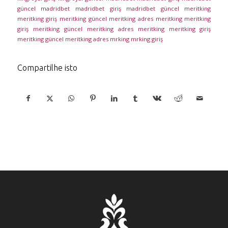
güncel
madridbet
madridbet giriş
madridbet güncel
meritking
meritking giriş
meritking güncel
meritking adres
meritking
meritking
giriş
meritking güncel
meritking adres
meritking
meritking giriş
meritking güncel
meritking adres
mrking
mrking giriş
Compartilhe isto