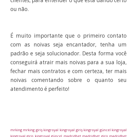
clientes, para entender o que está dando certo
ou não.
É muito importante que o primeiro contato
com as noivas seja encantador, tenha um
padrão e seja solucionador. Desta forma você
conseguirá atrair mais noivas para a sua loja,
fechar mais contratos e com certeza, ter mais
noivas comentando sobre o quanto seu
atendimento é perfeito!
mrking
mrking giriş
kingroyal
kingroyal giriş
kingroyal güncel
kingroyal
kingroyal giriş
kingroyal güncel
madridbet
madridbet giriş
madridbet