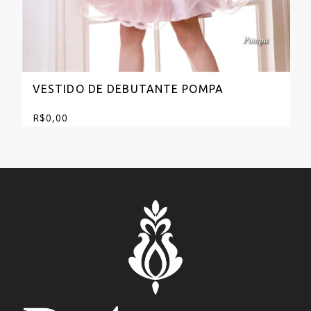
VESTIDO DE DEBUTANTE POMPA
R$
0,00