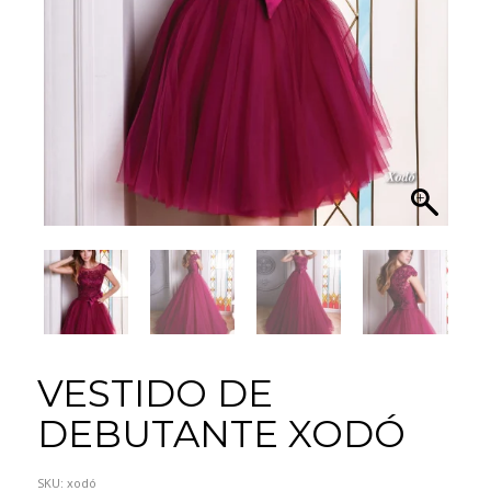
VESTIDO DE
DEBUTANTE XODÓ
SKU:
xodó