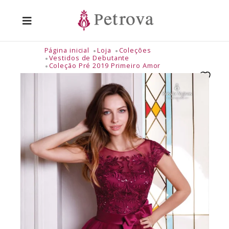
Página inicial
Loja
Coleções
Vestidos de Debutante
Coleção Pré 2019 Primeiro Amor