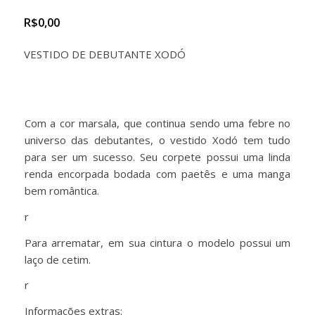
R$
0,00
VESTIDO DE DEBUTANTE XODÓ
Com a cor marsala, que continua sendo uma febre no
universo das debutantes, o vestido Xodó tem tudo
para ser um sucesso. Seu corpete possui uma linda
renda encorpada bodada com paetês e uma manga
bem romântica.
r
Para arrematar, em sua cintura o modelo possui um
laço de cetim.
r
Informações extras: