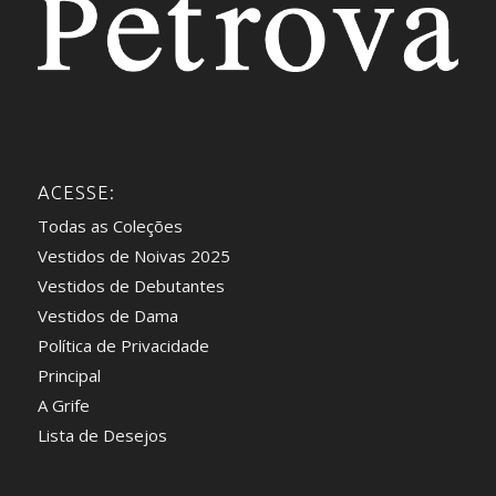
ACESSE:
Todas as Coleções
Vestidos de Noivas 2025
Vestidos de Debutantes
Vestidos de Dama
Política de Privacidade
Principal
A Grife
Lista de Desejos