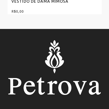
VESTIDO DE DAMA MIMOSA
R$
0,00