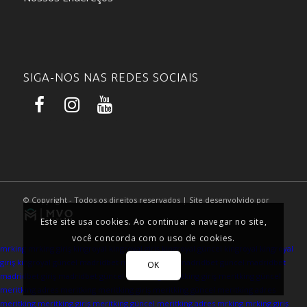
SIGA-NOS NAS REDES SOCIAIS
© Copyright - Todos os direitos reservados | Site desenvolvido por
Este site usa cookies. Ao continuar a navegar no site,
você concorda com o uso de cookies.
mrking
mrking giriş
kingroyal
kingroyal giriş
kingroyal güncel
kingroyal
kingroyal
giriş
kingroyal güncel
madridbet
madridbet giriş
madridbet güncel
madridbet
OK
madridbet giriş
madridbet güncel
meritking
meritking giriş
meritking güncel
meritking adres
meritking
meritking giriş
meritking güncel
meritking adres
meritking
meritking giriş
meritking güncel
meritking adres
mrking
mrking giriş