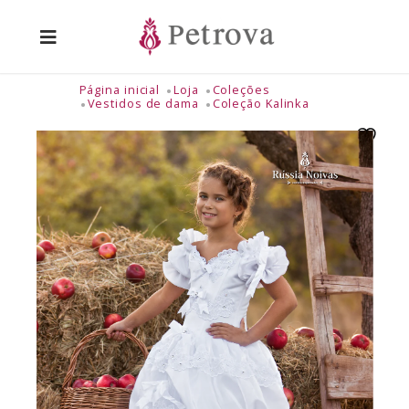
Página inicial
Loja
Coleções
Vestidos de dama
Coleção Kalinka