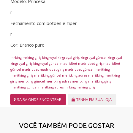
Modelo: Princesa
r
Fechamento com botões e zíper
r
Cor: Branco puro
mrking
mrking giriş
kingroyal
kingroyal giriş
kingroyal güncel
kingroyal
kingroyal giriş
kingroyal güncel
madridbet
madridbet giriş
madridbet
güncel
madridbet
madridbet giriş
madridbet güncel
meritking
meritking giriş
meritking güncel
meritking adres
meritking
meritking
giriş
meritking güncel
meritking adres
meritking
meritking giriş
meritking güncel
meritking adres
mrking
mrking giriş
SAIBA ONDE ENCONTRAR
TENHA EM SUA LOJA
VOCÊ TAMBÉM PODE GOSTAR