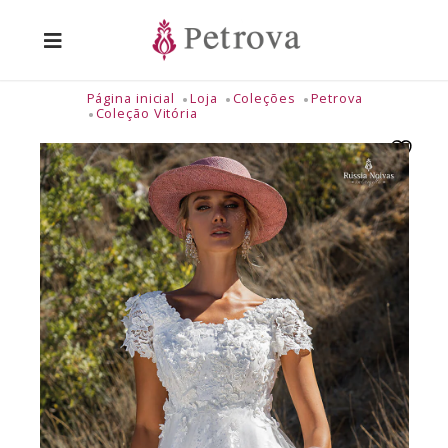
Página inicial
Loja
Coleções
Petrova
Coleção Vitória