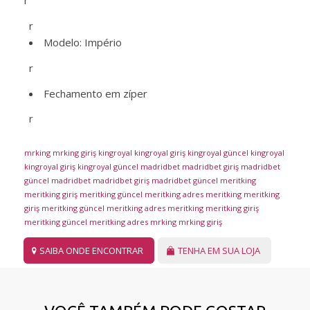
r
r
Modelo: Império
r
Fechamento em zíper
r
mrking
mrking giriş
kingroyal
kingroyal giriş
kingroyal güncel
kingroyal
kingroyal giriş
kingroyal güncel
madridbet
madridbet giriş
madridbet
güncel
madridbet
madridbet giriş
madridbet güncel
meritking
meritking giriş
meritking güncel
meritking adres
meritking
meritking
giriş
meritking güncel
meritking adres
meritking
meritking giriş
meritking güncel
meritking adres
mrking
mrking giriş
SAIBA ONDE ENCONTRAR
TENHA EM SUA LOJA