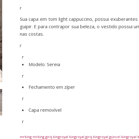
r
Sua capa em tom light cappuccino, possui exuberantes
guipir. E para contrapor sua beleza, o vestido possui 
nas costas.
r
r
Modelo: Sereia
r
Fechamento em zíper
r
Capa removível
r
mrking
mrking giriş
kingroyal
kingroyal giriş
kingroyal güncel
kingroyal
k