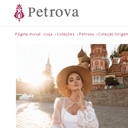
Página inicial
Loja
Coleções
Petrova
Coleção Orige