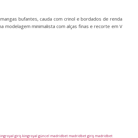
 mangas bufantes, cauda com crinol e bordados de renda
uma modelagem minimalista com alças finas e recorte em V
ingroyal giriş
kingroyal güncel
madridbet
madridbet giriş
madridbet