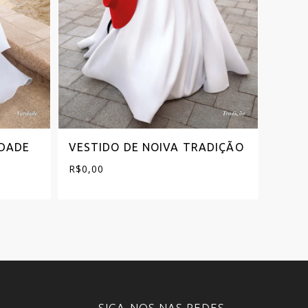
RDADE
VESTIDO DE NOIVA TRADIÇÃO
VEST
TOLE
R$
0,00
R$
0,0