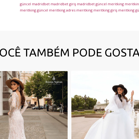
güncel
madridbet
madridbet giriş
madridbet güncel
meritking
meritking
meritking güncel
meritking adres
meritking
meritking giriş
meritking g
OCÊ TAMBÉM PODE GOST