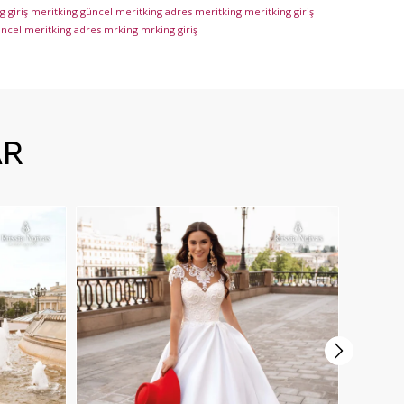
 giriş
meritking güncel
meritking adres
meritking
meritking giriş
üncel
meritking adres
mrking
mrking giriş
AR