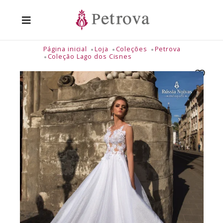
Página inicial
Loja
Coleções
Petrova
Coleção Lago dos Cisnes