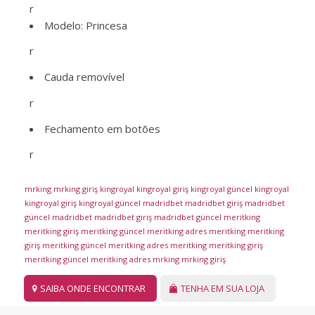
r
Modelo: Princesa
r
Cauda removível
r
Fechamento em botões
r
mrking
mrking giriş
kingroyal
kingroyal giriş
kingroyal güncel
kingroyal
kingroyal giriş
kingroyal güncel
madridbet
madridbet giriş
madridbet
güncel
madridbet
madridbet giriş
madridbet güncel
meritking
meritking giriş
meritking güncel
meritking adres
meritking
meritking
giriş
meritking güncel
meritking adres
meritking
meritking giriş
meritking güncel
meritking adres
mrking
mrking giriş
SAIBA ONDE ENCONTRAR
TENHA EM SUA LOJA