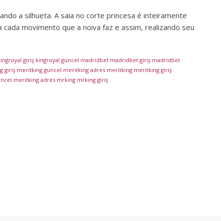
ando a silhueta. A saia no corte princesa é inteiramente
a cada movimento que a noiva faz e assim, realizando seu
ingroyal giriş
kingroyal güncel
madridbet
madridbet giriş
madridbet
 giriş
meritking güncel
meritking adres
meritking
meritking giriş
üncel
meritking adres
mrking
mrking giriş