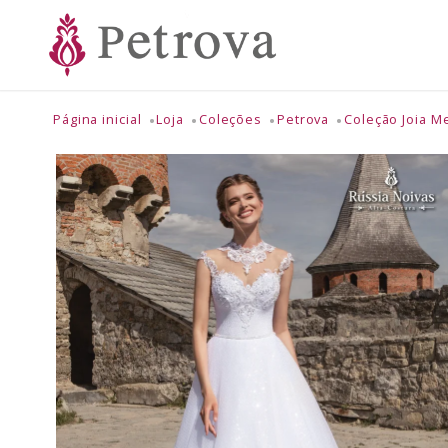
Página inicial
Loja
Coleções
Petrova
Coleção Joia M