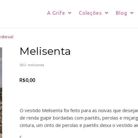
A Grife
Coleções
Blog
edieval
Melisenta
SKU:
melisenta
R$
0,00
O vestido Melisenta foi feito para as noivas que desej
de renda guipir bordadas com paetês, perolas e miçang
cintura, um cinto de perolas e paetês deixa o vestido ai
r