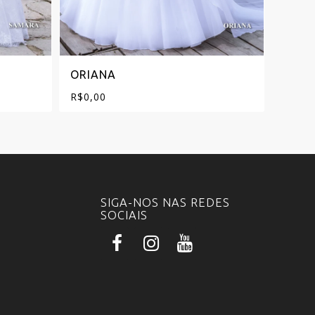
ORIANA
NOR
R$
0,00
R$
0,0
SIGA-NOS NAS REDES
SOCIAIS