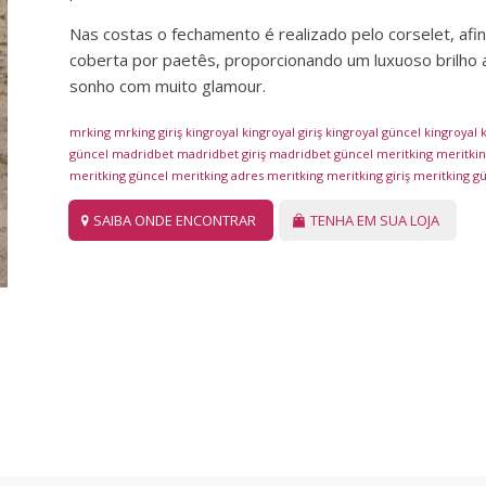
Nas costas o fechamento é realizado pelo corselet, afin
coberta por paetês, proporcionando um luxuoso brilho 
sonho com muito glamour.
mrking
mrking giriş
kingroyal
kingroyal giriş
kingroyal güncel
kingroyal
k
güncel
madridbet
madridbet giriş
madridbet güncel
meritking
meritking
meritking güncel
meritking adres
meritking
meritking giriş
meritking g
SAIBA ONDE ENCONTRAR
TENHA EM SUA LOJA