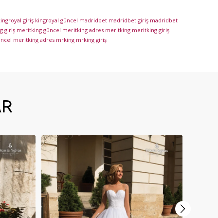
ingroyal giriş
kingroyal güncel
madridbet
madridbet giriş
madridbet
 giriş
meritking güncel
meritking adres
meritking
meritking giriş
üncel
meritking adres
mrking
mrking giriş
AR