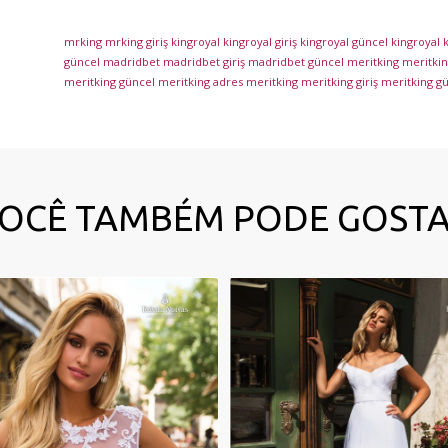
mrking
mrking giriş
kingroyal
kingroyal giriş
kingroyal güncel
kingroyal
k
güncel
madridbet
madridbet giriş
madridbet güncel
meritking
meritking
meritking güncel
meritking adres
meritking
meritking giriş
meritking g
OCÊ TAMBÉM PODE GOST