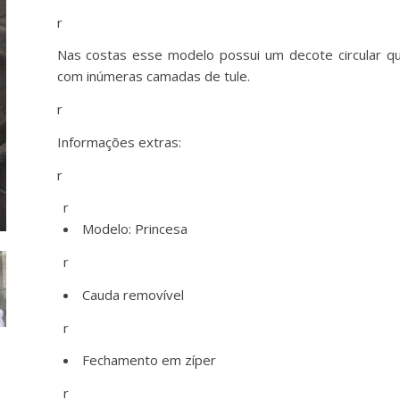
r
Nas costas esse modelo possui um decote circular que
com inúmeras camadas de tule.
r
Informações extras:
r
r
Modelo: Princesa
r
Cauda removível
r
Fechamento em zíper
r