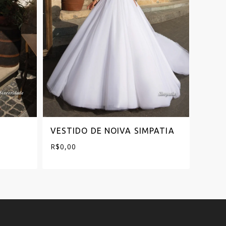
VESTIDO DE NOIVA SIMPATIA
VEST
SENT
R$
0,00
R$
0,0