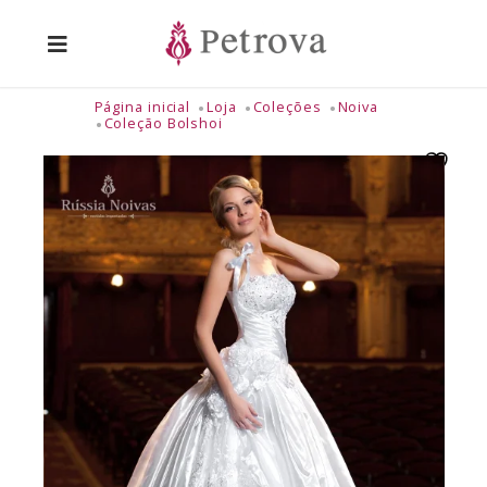
Página inicial
Loja
Coleções
Noiva
Coleção Bolshoi