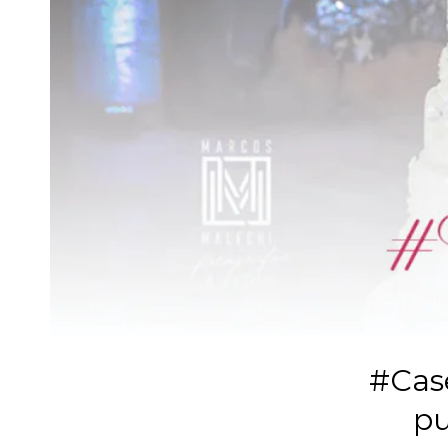
#Case
pu