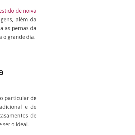
estido de noiva
agens, além da
xa as pernas da
a o grande dia.
a
o particular de
adicional e de
 casamentos de
 ser o ideal.